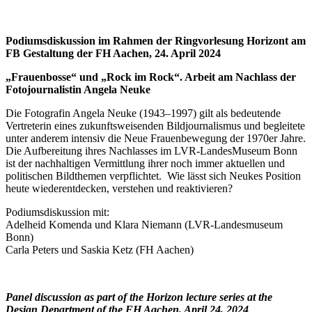
Podiumsdiskussion im Rahmen der Ringvorlesung Horizont am
FB Gestaltung der FH Aachen, 24. April 2024
„Frauenbosse“ und „Rock im Rock“.
Arbeit am Nachlass der
Fotojournalistin Angela Neuke
Die Fotografin Angela Neuke (1943–1997) gilt als bedeutende
Vertreterin eines zukunftsweisenden Bildjournalismus und begleitete
unter anderem intensiv die Neue Frauenbewegung der 1970er Jahre.
Die Aufbereitung ihres Nachlasses im LVR-LandesMuseum Bonn
ist der nachhaltigen Vermittlung ihrer noch immer aktuellen und
politischen Bildthemen verpflichtet. Wie lässt sich Neukes Position
heute wiederentdecken, verstehen und reaktivieren?
Podiumsdiskussion mit:
Adelheid Komenda und Klara Niemann (LVR-Landesmuseum
Bonn)
Carla Peters und Saskia Ketz (FH Aachen)
Panel discussion
as part of the Horizon lecture series at the
Design Department of the FH Aachen, April 24, 2024