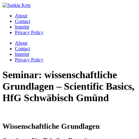
Zum
Inhalt
About
springen
Contact
Imprint
Privacy Policy
Menü
About
Contact
Imprint
Privacy Policy
Seminar: wissenschaftliche
Grundlagen – Scientific Basics,
HfG Schwäbisch Gmünd
Wissenschaftliche Grundlagen