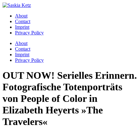
Zum
Inhalt
About
springen
Contact
Imprint
Privacy Policy
Menü
About
Contact
Imprint
Privacy Policy
OUT NOW! Serielles Erinnern.
Fotografische Totenporträts
von People of Color in
Elizabeth Heyerts »The
Travelers«