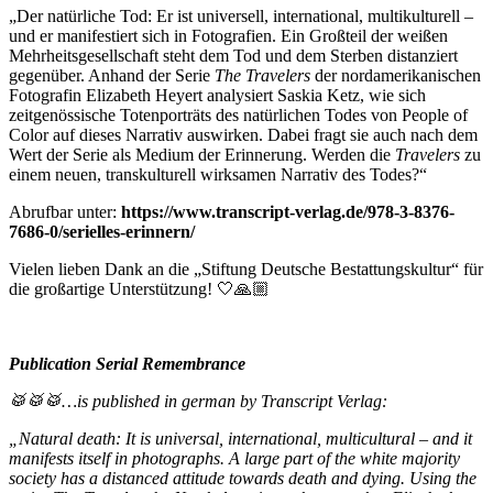
„Der natürliche Tod: Er ist universell, international, multikulturell –
und er manifestiert sich in Fotografien. Ein Großteil der weißen
Mehrheitsgesellschaft steht dem Tod und dem Sterben distanziert
gegenüber. Anhand der Serie
The Travelers
der nordamerikanischen
Fotografin Elizabeth Heyert analysiert Saskia Ketz, wie sich
zeitgenössische Totenporträts des natürlichen Todes von People of
Color auf dieses Narrativ auswirken. Dabei fragt sie auch nach dem
Wert der Serie als Medium der Erinnerung. Werden die
Travelers
zu
einem neuen, transkulturell wirksamen Narrativ des Todes?“
Abrufbar unter:
https://www.transcript-verlag.de/978-3-8376-
7686-0/serielles-erinnern/
Vielen lieben Dank an die „Stiftung Deutsche Bestattungskultur“ für
die großartige Unterstützung! 🤍🙏🏼
Publication Serial Remembrance
🥁🥁🥁…is published in german by Transcript Verlag:
„Natural death: It is universal, international, multicultural – and it
manifests itself in photographs. A large part of the white majority
society has a distanced attitude towards death and dying. Using the